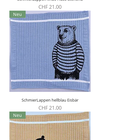
Preis
CHF 21.00
Neu
SchmierLappen hellblau Eisbär
Preis
CHF 21.00
Neu