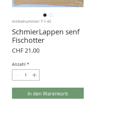
Artikelnummer: T-1-42
SchmierLappen senf
Fischotter
Preis
CHF 21.00
Anzahl
*
In den Warenkorb
Spültuch
100% Baumwolle
60° waschbar
Handsiebdruck
Grösse 40x36 cm