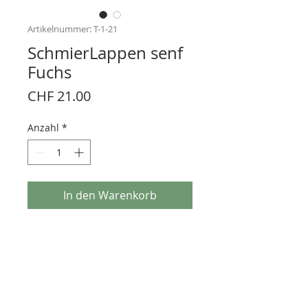
Artikelnummer: T-1-21
SchmierLappen senf
Fuchs
Preis
CHF 21.00
Anzahl
*
In den Warenkorb
Spültuch
100% Baumwolle
60° waschbar
Handsiebdruck
Grösse 40x36 cm
Zu diesem Produkt ist auch ein