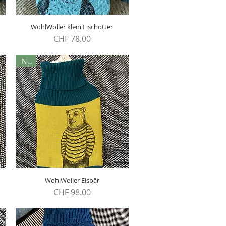
WohlWoller klein Fischotter
Schnellansicht
Preis
CHF 78.00
Neu
WohlWoller Eisbär
Schnellansicht
Preis
CHF 98.00