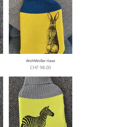
WohlWoller Hase
Schnellansicht
Preis
CHF 98.00