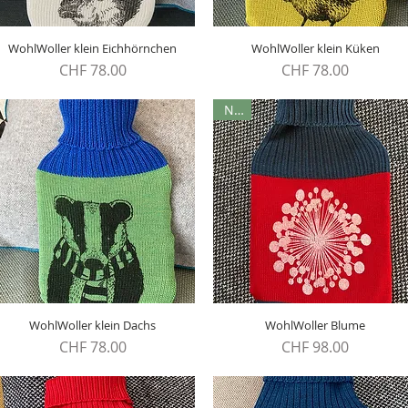
WohlWoller klein Eichhörnchen
Schnellansicht
WohlWoller klein Küken
Schnellansicht
Preis
Preis
CHF 78.00
CHF 78.00
Neu
WohlWoller klein Dachs
Schnellansicht
WohlWoller Blume
Schnellansicht
Preis
Preis
CHF 78.00
CHF 98.00