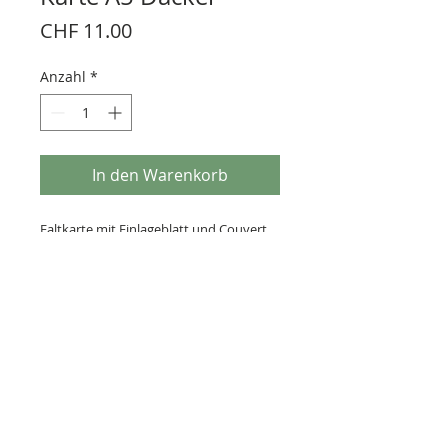
Preis
CHF 11.00
Anzahl
*
In den Warenkorb
Faltkarte mit Einlageblatt und Couvert
Handsiebdruck auf Papier
Kontakt
Impressum
AGB
Datenschutz
2025 SiebSachen