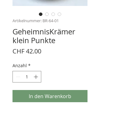
Artikelnummer: BR-64-01
GeheimnisKrämer
klein Punkte
Preis
CHF 42.00
Anzahl
*
In den Warenkorb
Keramikdose mit Holzdeckel ∅ 10 cm
Höhe 7 cm
gegossene Keramik, Deckel aus
Buchenholz (Europa) mit
Silikondichtung