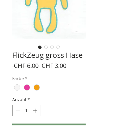
FlickZeug gross Hase
Standardpreis
Sale-
 CHF 6.00 
CHF 3.00
Preis
Farbe
*
Anzahl
*
In den Warenkorb