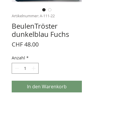
Artikelnummer: A-111-22
BeulenTröster
dunkelblau Fuchs
Preis
CHF 48.00
Anzahl
*
In den Warenkorb
Kalt/Warm-Mehrfachkompresse
Stoffhülle 100% Baumwolle
40° waschbar
Handsiebdruck
13 X 13cm