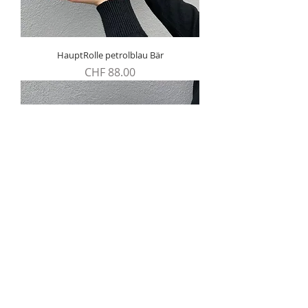
HauptRolle petrolblau Bär
Preis
CHF 88.00
HauptRolle aqua Ente
Preis
CHF 88.00