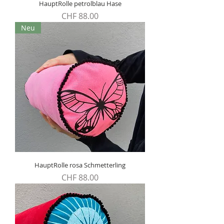
HauptRolle petrolblau Hase
Preis
CHF 88.00
Neu
HauptRolle rosa Schmetterling
Preis
CHF 88.00