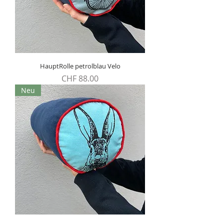
HauptRolle petrolblau Velo
Preis
CHF 88.00
Neu