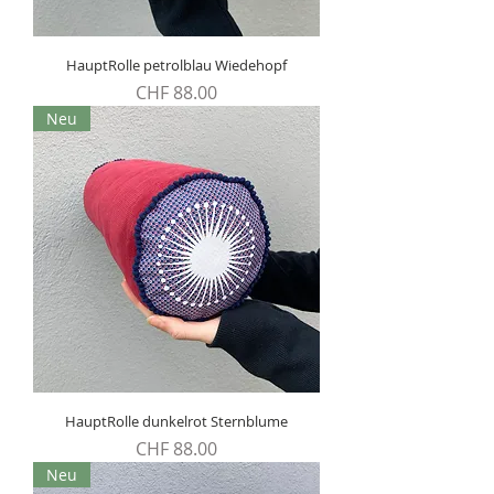
HauptRolle petrolblau Wiedehopf
Preis
CHF 88.00
Neu
HauptRolle dunkelrot Sternblume
Preis
CHF 88.00
Neu