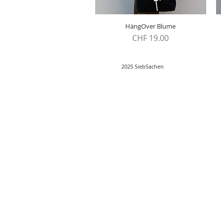
HängOver Blume
Schnellansicht
Preis
CHF 19.00
2025 SiebSachen