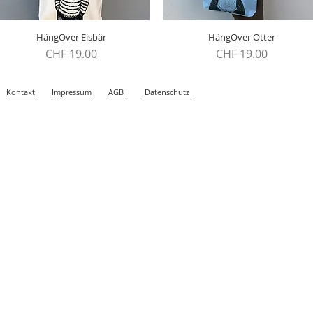
HängOver Eisbär
Schnellansicht
Schnellansicht
HängOver Otter
Preis
Preis
CHF 19.00
CHF 19.00
Kontakt
Impressum
AGB
Datenschutz