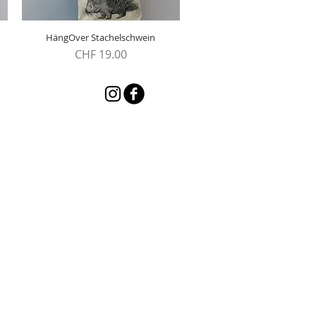
HängOver Stachelschwein
Schnellansicht
Preis
CHF 19.00