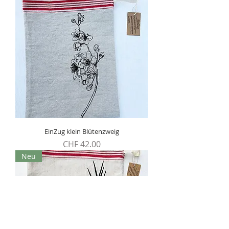
EinZug klein Blütenzweig
Preis
CHF 42.00
Neu