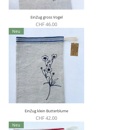
EinZug gross Vogel
Preis
CHF 46.00
Neu
EinZug klein Butterblume
Preis
CHF 42.00
Neu