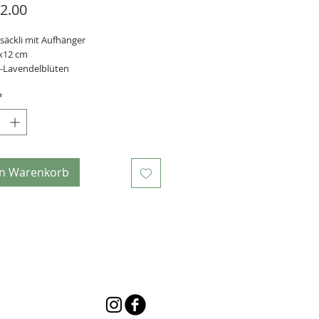
Preis
2.00
säckli mit Aufhänger
x12 cm
-Lavendelblüten
druck auf Baumwolle
*
en Warenkorb