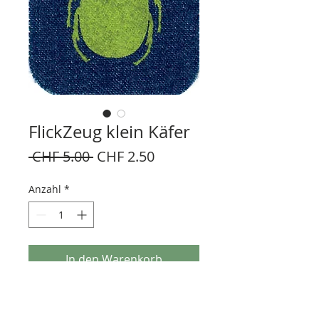
FlickZeug klein Käfer
Standardpreis
Sale-
 CHF 5.00 
CHF 2.50
Preis
Anzahl
*
In den Warenkorb
Patch zum aufbügeln
Handsiebdruck auf Jeansstoff