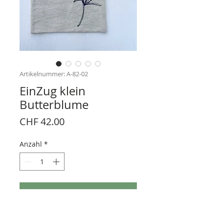
Artikelnummer: A-82-02
EinZug klein
Butterblume
Preis
CHF 42.00
Anzahl
*
In den Warenkorb
Stoffbeutel aus antikem Leinentuch,