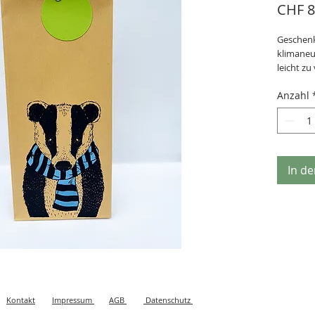
CHF 8
Geschenk
klimaneut
leicht zu
Etikette 
Anzahl
grosses 
Seitenfal
stabil d
Grösse B
Der Papi
Geschen
In d
vereinfa
Überrasc
etc. und 
Rundkop
wiederv
Handsieb
swissma
Kontakt
Impressum
AGB
Datenschutz