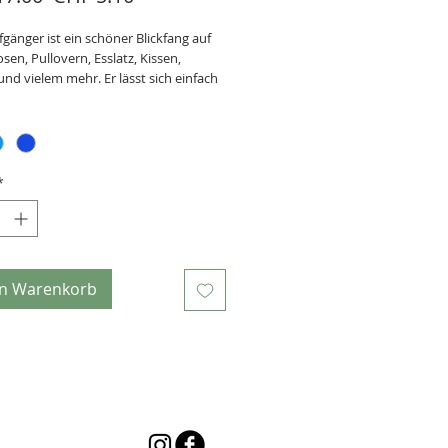
Preis
gänger ist ein schöner Blickfang auf
osen, Pullovern, Esslatz, Kissen,
nd vielem mehr. Er lässt sich einfach
n... und so hat noch manches
sstück nicht ausgedient und wird mit
fgänger zu einem Unikat.
druck auf Baumwollstoff
 motivgenau ausgeschnitten
*
hbar
4 x 8 cm
en Warenkorb