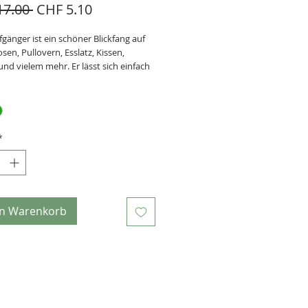
Standardpreis
Sale-
17.00 
CHF 5.10
Preis
gänger ist ein schöner Blickfang auf
osen, Pullovern, Esslatz, Kissen,
nd vielem mehr. Er lässt sich einfach
n... und so hat noch manches
sstück nicht ausgedient und wird mit
fgänger zu einem Unikat.
druck auf Baumwollstoff
 motivgenau ausgeschnitten
*
hbar
5 x 12.5 cm
en Warenkorb