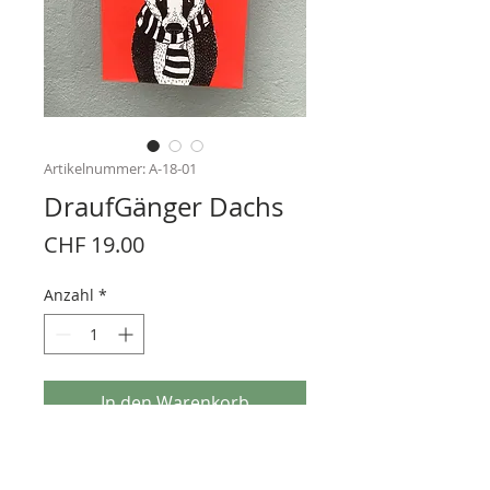
Artikelnummer: A-18-01
DraufGänger Dachs
Preis
CHF 19.00
Anzahl
*
In den Warenkorb
Der Draufgänger ist ein schöner
Blickfang auf Shirts, Hosen, Pullovern,